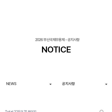
2026 부산국제무용제 - 공지사항
NOTICE
NEWS
공지사항
댓글
개
열린
페이지
페이지
페이지
게시판 검색
Total 225건
21 페이지