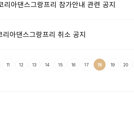
IDF 코리아댄스그랑프리 참가안내 관련 공지
DF 코리아댄스그랑프리 취소 공지
맨끝
11
12
13
14
15
16
17
19
20
18