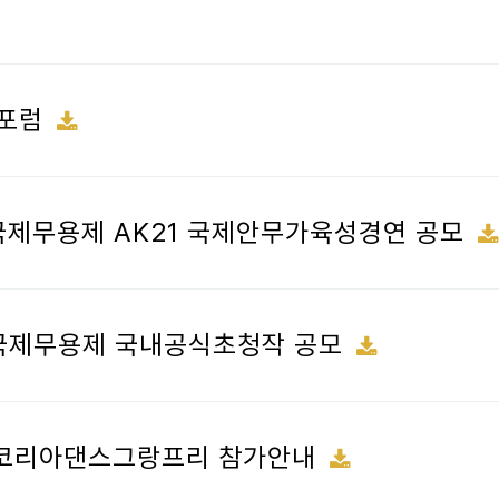
국제포럼
부산국제무용제 AK21 국제안무가육성경연 공모
부산국제무용제 국내공식초청작 공모
IDF 코리아댄스그랑프리 참가안내