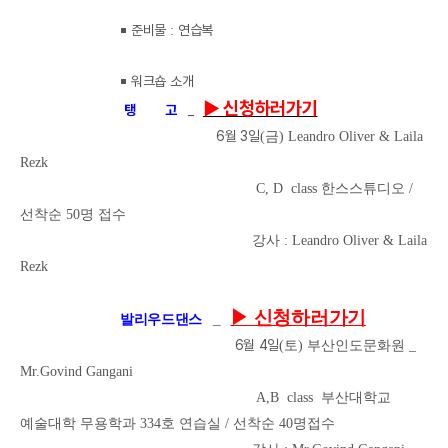
￭
준비물
연습복
:
￭
워크숍 소개
▶ 신청하러가기
탱 고
_
6
월 3
일
(금
) Leandro Oliver & Laila
Rezk
C, D
class 한스스튜디오 /
선착순 50명 접수
강사 : Leandro Oliver & Laila
Rezk
▶ 신청하러가기
_
발리우드댄스
6
월 4
일
(토
) 부산인도문화원 _
Mr.Govind Gangani
A,B
class 부산대학교
예술대학 무용학과 334호 연습실 / 선착순 40명접수