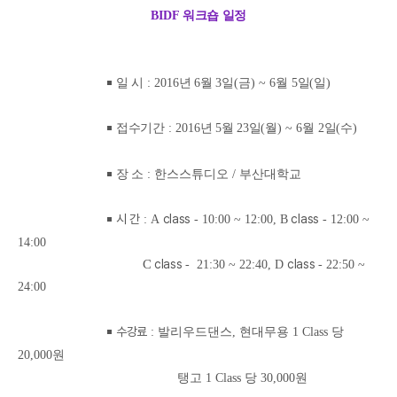
BIDF
워크숍 일정
￭
일 시
: 2016
년 6
월 3
일
(금
) ~ 6월 5
일
(
일
)
￭
접수기간
: 2016
년
5
월 23
일
(월
) ~ 6
월 2
일
(
수
)
￭
장 소
: 한스스튜디오 / 부산대학교
￭
시 간
class
class
: A
- 10:00 ~ 12:00, B
- 12:00 ~
14:00
C
class
class
- 21:30 ~ 22:40, D
- 22:50 ~
24:00
￭
수강료
: 발리우드댄스, 현대무용 1 Class 당
20,000원
탱고 1 Class 당 30,000원