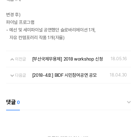
변경 후)
파이널 프로그램
- 예선 및 세미파이널 공연했던 슬로바리에이션 1개,
자유 컨템포러리 작품 1개(자율)
[부산국제무용제] 2018 workshop 신청
18.05.16
이전글
[2018-4호] BIDF 시민참여공연 공모
18.04.30
다음글
댓글
0