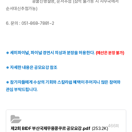
콩쿨진행설명, 순서추첨 (참석 불가능 시 사무국에서
순서대신추첨가능)​
6. 문의 : 051-868-7881~2
※ 세미파이널, 파이널 경연시 의상과 분장을 허용한다.
(예선은 분장 불가)
※ 자세한 내용은 공모요강 참조
※ 참가자들에게 수상의 기회와 스칼라쉽 혜택이 주어지니 많은 참여와
관심 부탁드립니다.
466회
제2회 BIDF 부산국제무용콩쿠르 공모요강.pdf
(253.2K)