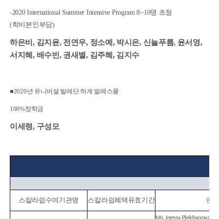
-2020 International Summer Intensive Program 8~10
명 초청
(
학비본인부담
)
하은비
,
김지윤
,
전연우
,
정소예
,
박시은
,
신늘푸름
,
윤서영
,
서지혜
,
배수빈
,
권새별
,
김주혜
,
김지수
■2020년 유니버셜 발레단 하계 발레스쿨
100%장학금
이세령,
구성모
스칼라쉽
수여
기관명
스칼라쉽
혜택
유효기간
연락
Ms. Inessa Plekhanova