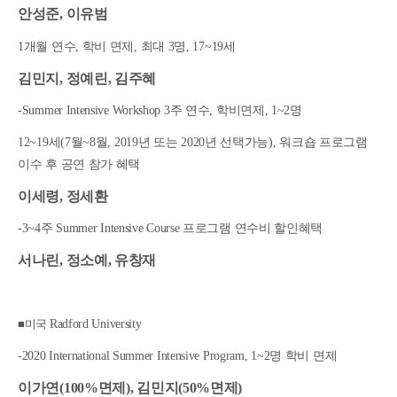
안성준
,
이유범
1
개월 연수
,
학비 면제
,
최대
3
명
, 17~19
세
김민지
,
정예린
,
김주혜
-Summer Intensive Workshop 3
주 연수
,
학비면제
, 1~2
명
12~19
세
(7
월
~8
월
, 2019
년 또는
2020
년 선택가능
),
워크숍 프로그램
이수 후 공연 참가 혜택
이세령
,
정세환
-3~4
주
Summer Intensive Course
프로그램 연수비 할인혜택
서나린
,
정소예
,
유창재
■미국
Radford University
-2020 International Summer Intensive Program, 1~2
명 학비 면제
이가연
(100%
면제
),
김민지
(50%
면제
)