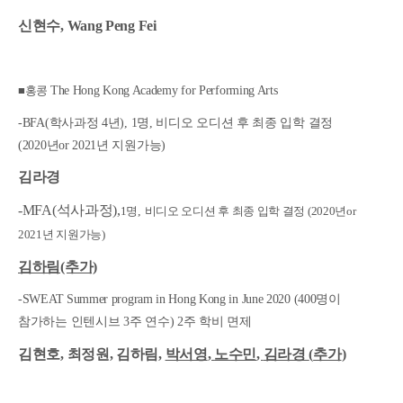
신현수
, Wang Peng Fei
■홍콩
The Hong Kong Academy for Performing Arts
-BFA(
학사과정
4
년
), 1
명
,
비디오 오디션 후 최종 입학 결정
(2020년or 2021년 지원가능)
김라경
-MFA(석사과정),
1명
,
비디오 오디션 후 최종 입학 결정 (2020년or
2021년 지원가능)
김하림(추가)
-SWEAT Summer program in Hong Kong in June 2020 (400
명이
참가하는 인텐시브
3
주 연수
) 2
주 학비 면제
김현호
,
최정원
,
김하림
,
박서영
,
노수민
,
김라경
(
추가
)