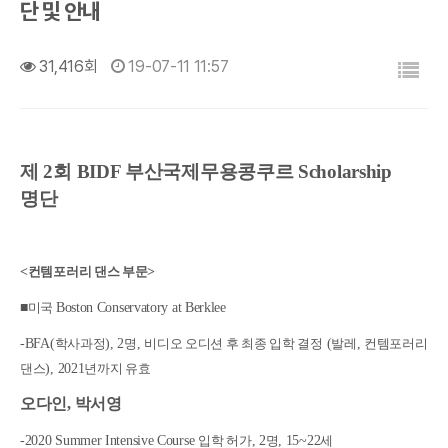
단 및 안내
목록
31,416회
19-07-11 11:57
제
2
회
BIDF
부산국제무용콩쿠르
Scholarship
명단
<
컨템포러리 댄스 부문
>
■
미국
Boston Conservatory at Berklee
-BFA(
학사과정
), 2
명
,
비디오 오디션 후 최종 입학 결정
(
발레
,
컨템포러리
댄스
), 2021
년까지 유효
오다인
,
박서영
-2020 Summer Intensive Course
입학 허가
, 2
명
, 15~22
세