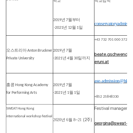
학교
학교
입학
년
월부터
2019
7
conservatoryadmissi
년
월
일
-2021
12
1
+43 732 701 000 372
오스트리아
년
월
Anton Bruckner
2019
7
beate.gschwendtne
년
월
일까지
Private University
-2021
4
30
eruni.at
aso.admission@hkap
홍콩
년
월
Hong Kong Academy
2019
7
년
월
일
for Performing Arts
-2021
1
1
+852 25848330
Festival manager: G
SWEAT Hong Kong
international workshop festival
(2주)
2020년 6월 8~21
georgina@sweat-fes