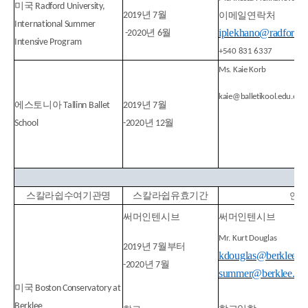
미국
Radford University,
년
월
2019
7
이메일
연락처
International Summer
iplekhano@radford.
년
월
-2020
6
Intensive Program
+540 831 6337
Ms. Kaie Korb
kaie@balletikool.edu.ee
에스토니아
년
월
Tallinn Ballet
2019
7
년
월
School
-2020
12
스칼라쉽
수여기관명
스칼라쉽
유효기간
연락
써머
인텐시브
써머
인텐시브
Mr. Kurt Douglas
년
월부터
2019
7
kdouglas@berklee.e
년
월
-2020
7
summer@berklee.ed
미국
Boston Conservatory at
Berklee