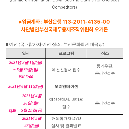
(For more information, Download the Outline for Overseas
Competitors)
▸입금계좌 : 부산은행 113-2011-4135-00
사단법인부산국제무용제조직위원회 오거돈​
▮
예선 (국내참가자 예선 장소 : 부산문화회관 대극장)
일시
프로그램
장소
2021
년
3
월
1
일
(
월
)
등기우편
,
~ 5
월
30
일
(
일
)
예선신청서 접수
온라인접수
PM 5:00
2021
년
6
월
11
일
(
금
)
오리엔테이션
2021
년
4
월
예선신청서
,
비디오
26
일
(
월
)~
온라인접수
접수
5
월
21
일
(
금
)
해외
2021
년
5
월
해외참가자
DVD
28
일
(
금
)
심사 및 결과발표