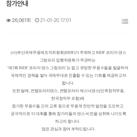
참가안내
목록
26,061회
21-01-20 17:01
(
사
)
부산국제무용제조직위원회
(BIDF)
가 주최하고
BIDF
코리아 댄스
그랑프리 집행위원회가 주관하는
‘
제
3
회
BIDF
코리아 댄스 그랑프리
’
는 젊고 유망한 무용수들을 발굴하여
국제적인 경력을 쌓아 국제무대로 진출할 수 있는 기회를 제공하고자
합니다
.
또한 발레
,
컨템포러리댄스
,
컨템포러리 에스닉댄스
(
민족창작무용
,
한국창작무 포함
)
에
참가한 무용수들 간의 교류 등으로 무용계 전반적 발전을 도모하고
궁극적으로 이 대회를 통해 참가자들의 댄스 비전을 성취해 나가도록
하고자 합니다
.
많은 관심과 참여 부탁드립니다
.