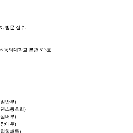
, 방문 접수.
76 동의대학교 본관 513호
7
 (일반부)
0 (댄스동호회)
 (실버부)
 (장애우)
 (힙합배틀)