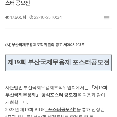
스터 공모전
목록
17,960회
22-10-25 10:34
(
사
)
부산국제무용제조직위원회 공고 제
2023-003
호
제
19
회 부산국제무용제 포스터공모전
사단법인 부산국제무용제조직위원회에서는
『
제
19
회
부산국제무용제
』
공식포스터 공모전
을 다음과 같이
개최합니다
.
2023
년 제
19
회
BIDF
“포스터
공모전
”
을 통해 선정된
“춤과 하나로! 부산과 세계로!”
를 주제로 한 본