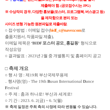
제출해야 함
. (
공모접수시는
JPG)
※
수상작의 경우
,
다양한 홍보물
(
포스터
,
프로그램북
,
버스광고 등
)
을 제작함으로 분리 또는
사이즈 변형 가능한 원본파일로 제출바람
.
○
접수방법
:
이메일 접수
(
bidf_c@naver.com
로
출품지원서
,
작품파일 제출
),
이메일 제목은
‘BIDF
포스터 공모
_
홍길동
’
형식으로
작성요망
○
결과발표
:
2023
년 2
월 중 개별통지 및
홈페이지 공고
□
축제 개요
○
행 사 명
:
제
19
회 부산국제무용제
․
행사명
(
영
) - The 19th
B
usan
I
nternational
D
ance
F
estival
○
주 제
: 춤과 하나로! 부산과 세계로!
○
기 간
: 2023. 6. 2(
금
) ~ 6. 5(
월
)
※
축제 일정은 주최 측의 사정에 따라 변동될 수 있습니다
.