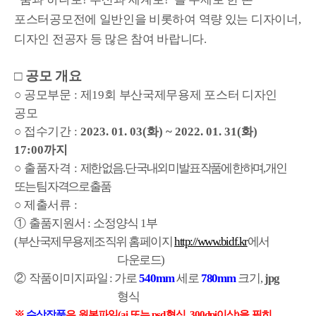
포스터공모전에 일반인을 비롯하여 역량 있는 디자이너
,
디자인 전공자 등
많은 참여 바랍니다
.
□
공모 개요
○
공모부문
:
제
19
회 부산국제무용제 포스터 디자인
공모
○
접수기간
:
2023. 01. 03(화
) ~ 2022. 01. 31(화
)
17:00
까지
○
출품자격
:
제한 없음
.
단 국내외 미발표 작품에 한하며
,
개인
또는 팀 자격으로 출품
○
제출서류
:
①
출품지원서
:
소정양식
1
부
(
부산국제무용제조직위 홈페이지
http://www.bidf.kr
에서
다운로드
)
②
작품이미지파일
:
가로
540mm
세로
780mm
크기
,
jpg
형식
※
수상작품
은 원본파일
(ai
또는
psd
형식
, 300dpi
이상
)
을 필히