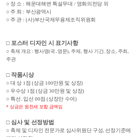
○
장 소
:
해운대해변 특설무대
/
영화의전당 외
○
주 최
:
부산광역시
○
주 관
: (
사
)
부산국제무용제조직위원회
□
포스터 디자인 시 표기사항
○
축제 개요
:
행사명
(
국
․
영문
),
주제
,
행사 기간
,
장소
,
주최
,
주관
□
작품시상
○
대 상
1
점
(
상금
100
만원 및 상장
)
○
우수상
1
점
(
상금
30
만원 및 상장
)
○
특선
․
입선
00
점
(
상장만 수여
)
*
상금은 원천세 포함 금액임
□
심사 및 선정방법
○
축제 및 디자인 전문가로 심사위원단 구성
,
선정기준에