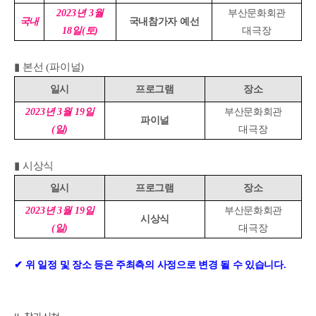
2023
년
3
월
부산문화회관
국내
국내참가자 예선
18
일
(
토
)
대극장
▮
본선
(
파이널
)
일시
프로그램
장소
2023
년
3
월
19
일
부산문화회관
파이널
(
일
)
대극장
▮
시상식
일시
프로그램
장소
2023
년
3
월
19
일
부산문화회관
시상식
(
일
)
대극장
✔
위 일정 및 장소 등은 주최측의 사정으로 변경 될 수 있습니다
.