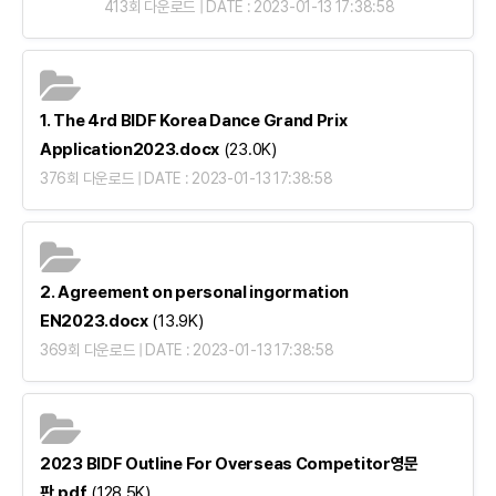
413회 다운로드 | DATE : 2023-01-13 17:38:58
1. The 4rd BIDF Korea Dance Grand Prix
Application2023.docx
(23.0K)
376회 다운로드 | DATE : 2023-01-13 17:38:58
2. Agreement on personal ingormation
EN2023.docx
(13.9K)
369회 다운로드 | DATE : 2023-01-13 17:38:58
2023 BIDF Outline For Overseas Competitor영문
판.pdf
(128.5K)