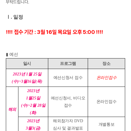
부탁드립니다.
Ⅰ
.
일정
!!!!
접수 기간 : 3월 16일 목요일 오후 5:00 !!!!
▮
예선
일시
프로그램
장소
2023
년
1
월
25
일
예선신청서 접수
온라인접수
(
수
)~3
월
16
일
(목
)
2023
년
1
월
25
일
예선신청서
,
비디오
온라인접수
(
수
)~2
월
28
일
접수
해외
(
화
)
2023
년
해외참가자
DVD
개별통보
3
월
3(
금
)
심사 및 결과발표