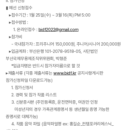
Ⅱ. 참가신청
▮ 예선 신청접수
▸접수기간 : 1월 25일(수) ~ 3월 16(목) PM 5:00
▸접수방법 :
1. 온라인접수 :
bidf2022@gmail.com
▸참가비
- 국내참가자 : 프리주니어 150,000원, 주니어/시니어 200,000원
▸입금계좌 : 부산은행 101-2078-9518-05, 사단법인
부산국제무용제조직위위원회, 박형준
*입금자명은 반드시 참가자이름으로 할 것
▸제출서류 (각종 제출서류는
www.bidf.kr
공지사항게시판
참가신청파일 다운로드가능)
1. 참가신청서
2. 경력 및 참가 작품 리스트
3. 신분증사본 (주민등록증, 운전면허증, 여권만 인정
미성년자의 경우 가족관계증명서 등 생년월일 증명 가능한
증명서로 대체가능)
4. 작품 음악 파일 (음악파일명 ex: 홍길순_컨템포러리에스닉_