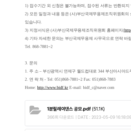
1)
접수기간 외 신청은 불가능하며
,
접수된 서류는 반환되지
2)
모든 일정과 내용 등은
(
사
)
부산국제무용제조직위원회의 상
있습니다
.
3)
지정서식은
(
사
)
부산국제무용제조직위원회 홈페이지
(
http
4)
기타 자세한 문의는 부산국제무용제 사무국으로 연락 바
Tel. 868-7881~2
3.
문의
1.
주 소
–
부산광역시 연제구 월드컵대로
344
부산아시아드
2.
연 락 처
- Tel: 051)868-7881~2 Fax: 051)868-7883
Home:
http://www.bidf.kr
E-mail: bidf_c@naver.com
1분릴레이댄스 공모.pdf
(51.1K)
366회 다운로드 | DATE : 2023-05-09 16:18:0