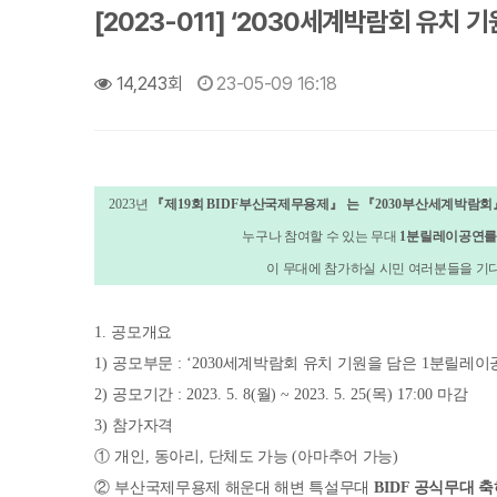
[2023-011] ‘2030세계박람회 유치
14,243회
23-05-09 16:18
2023
년
『
제
19
회
BIDF
부산국제무용제
』
는
『
2030
부산세계박람회
누구나 참여할 수 있는 무대
1
분릴레이공연를
이 무대에 참가하실 시민 여러분들을 기
1.
공모개요
1)
공모부문
: ‘2030
세계박람회 유치 기원을 담은
1
분릴레이
2)
공모기간
: 2023. 5. 8(
월
) ~ 2023. 5. 25(
목
) 17:00
마감
3)
참가자격
①
개인
,
동아리
,
단체도 가능
(
아마추어 가능
)
②
부산국제무용제 해운대 해변 특설무대
BIDF
공식무대 