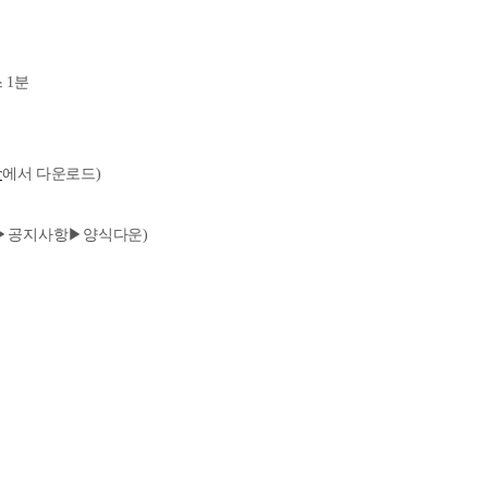
스
1
분
r
에서 다운로드
)
▶
공지사항
▶
양식다운
)