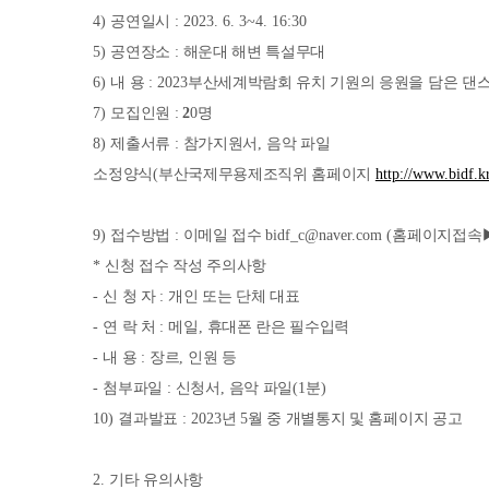
4)
공연일시
: 2023. 6. 3~4. 16:30
5)
공연장소
:
해운대 해변 특설무대
6)
내 용
: 2023
부산세계박람회 유치 기원의 응원을 담은 댄
7)
모집인원
:
2
0
명
8)
제출서류
:
참가지원서
,
음악 파일
소정양식
(
부산국제무용제조직위 홈페이지
http://www.bidf.k
9)
접수방법
:
이메일 접수
bidf_c@naver.com (
홈페이지접속
*
신청 접수 작성 주의사항
-
신 청 자
:
개인 또는 단체 대표
-
연 락 처
:
메일
,
휴대폰 란은 필수입력
-
내 용
:
장르
,
인원 등
-
첨부파일
:
신청서
,
음악 파일
(1
분
)
10)
결과발표
: 2023
년
5
월 중 개별통지 및 홈페이지 공고
2.
기타 유의사항