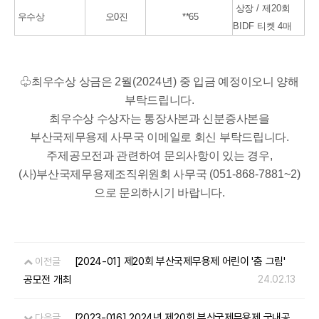
상장
/
제
20
회
우수상
오0진
**65
BIDF
티켓
4
매
♧
최우수상 상금은
2
월
(2024
년
)
중 입금 예정이오니 양해
부탁드립니다
.
최우수상 수상자는 통장사본과 신분증사본을
부산국제무용제 사무국 이메일로 회신 부탁드립니다
.
주제공모전과 관련하여 문의사항이 있는 경우
,
(
사
)
부산국제무용제조직위원회 사무국
(051-868-7881~2)
으로 문의하시기 바랍니다
.
[2024-01] 제20회 부산국제무용제 어린이 '춤 그림'
이전글
공모전 개최
24.02.13
[2023-016] 2024년 제20회 부산국제무용제 국내공
다음글