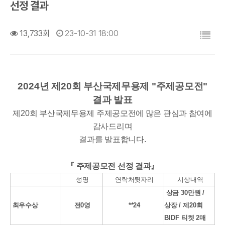
선정 결과
목록
13,733회
23-10-31 18:00
2024
년 제
20
회 부산국제무용제
"
주제공모전
"
결과 발표
제
20
회 부산국제무용제 주제공모전에 많은 관심과 참여에
감사드리며
결과를 발표합니다
.
『
주제공모전 선정 결과
』
성명
연락처뒷자리
시상내역
상금
30
만원
/
최우수상
전0영
**24
상장
/
제
20
회
BIDF
티켓
2
매