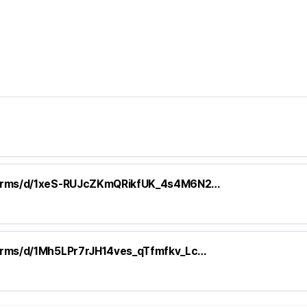
m/forms/d/1xeS-RUJcZKmQRikfUK_4s4M6N2…
/forms/d/1Mh5LPr7rJH14ves_qTfmfkv_Lc…