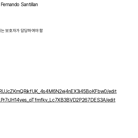
nando Santillan
리는 보호자가 담당하여야 함
eS-RUJcZKmQRikfUK_4s4M6N2ej4nEX3i45BoKFbw0/edit
h5LPr7rJH14ves_qTfmfkv_Lc7XB3BVD2P267DES3A/edit