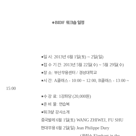
※
워크숍 일정
BIDF
￭
일 시
년
월
일
토
일
일
: 2013
6
1
(
) ~ 2
(
)
￭
접 수 기 간
년
월
일
수
월
일
수
: 2013
5
22
(
) ~ 5
29
(
)
￭
장 소
부산무용센터
경성대학교
:
/
￭
시 간
클래스
클래스
: A
- 10:00 ~ 12:00, B
- 13:00 ~
15:00
￭
수 강 료
강좌당
원
: 1
(20,000
)
￭
준 비 물
연습복
:
￭
워크샾 강사소개
중국발레
월
일
토
6
1
(
) WANG ZHIWEI, FU SHU
현대무용
월
일
일
6
2
(
) Jean Philippe Dury
프랑스
(
Elephant in the