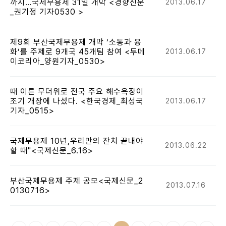
까지…국제무용제 31일 개막 <경향신문
2013.06.17
_권기정 기자0530 >
제9회 부산국제무용제 개막 ‘소통과 융
화’를 주제로 9개국 45개팀 참여 <투데
2013.06.17
이코리아_양원기자_0530>
때 이른 무더위로 전국 주요 해수욕장이
조기 개장에 나섰다. <한국경제_최성국
2013.06.17
기자_0515>
국제무용제 10년,우리만의 잔치 끝내야
2013.06.22
할 때"<국제신문_6.16>
부산국제무용제 주제 공모<국제신문_2
2013.07.16
0130716>