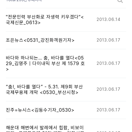
"전문인력 부산화로 자생력 키우겠다"<
2013.06.14
국제신문_0613>
조은뉴스<0531_강진화객원기자>
2013.06.17
바다와 하나되는… 춤, 바다를 열다<05
29_김영주 | 다이내믹 부산 제 1579 호
2013.06.17
>
“춤!, 바다를 열다” - 5.31. 제9회 부산
2013.06.17
국제무용제 개막 <0530_부산시청>
진주=뉴시스<김동수기자_0530>
2013.06.17
해운대 해변에서 발레에서 힙팝, 비보이