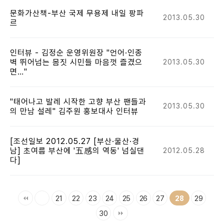
문화가산책-부산 국제 무용제 내일 팡파
2013.05.30
르
인터뷰 - 김정순 운영위원장 "언어·인종
벽 뛰어넘는 몸짓 시민들 마음껏 즐겼으
2013.05.30
면…"
"태어나고 발레 시작한 고향 부산 팬들과
2013.05.30
의 만남 설레" 김주원 홍보대사 인터뷰
[조선일보 2012.05.27 [부산·울산·경
남] 초여름 부산에 '五感의 역동' 넘실댄
2012.05.28
다]
21
22
23
24
25
26
27
29
28
30