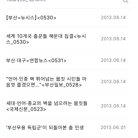
【부산=뉴시스】<0530>
2013.06.14
세계 10개국 춤꾼들 해운대 집결<뉴시
2013.06.14
스_0530>
부산·대구=연합뉴스<0531>
2013.06.14
"언어·인종 벽 뛰어넘는 몸짓 시민들 마
2013.06.14
음껏 즐겼으면…"<부산일보_0528>
세대·언어·종교의 벽을 넘으려는 몸짓들
2013.06.14
<국제신문_0523>
'부산무용 독립군'이 되돌아본 춤 인생
2013.06.01