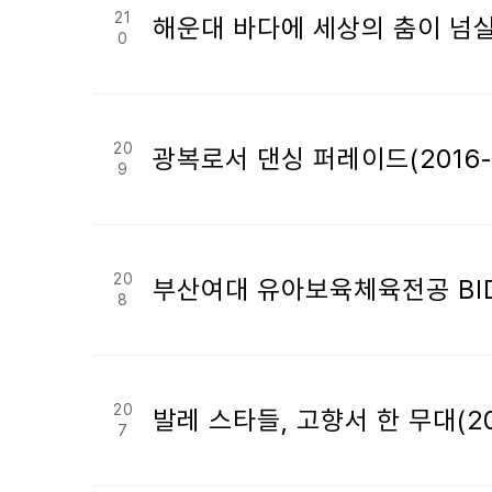
21
해운대 바다에 세상의 춤이 넘실댄
0
20
광복로서 댄싱 퍼레이드(2016-0
9
20
부산여대 유아보육체육전공 BIDF
8
20
발레 스타들, 고향서 한 무대(20
7