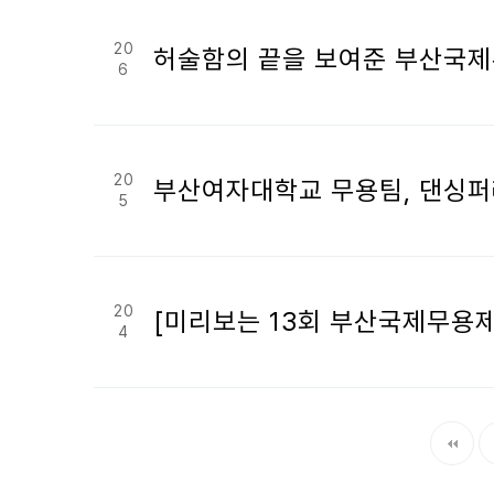
20
허술함의 끝을 보여준 부산국제무용
6
20
부산여자대학교 무용팀, 댄싱퍼레
5
20
[미리보는 13회 부산국제무용제] 
4
다음
맨끝