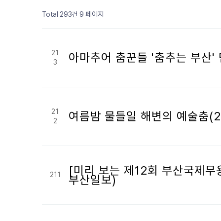
페이지
페이지
페이지
페이지
페이지
페이지
페이지
페이지
열린
페이지
페이지
9 페이지
Total 293건
21
아마추어 춤꾼들 '춤추는 부산' 만
3
21
여름밤 물들일 해변의 예술춤(20
2
[미리 보는 제12회 부산국제무용제
211
부산일보)