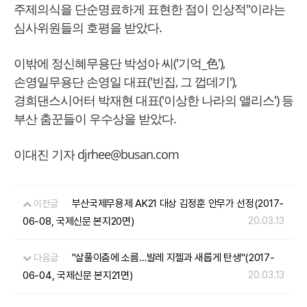
주제의식을 단순명료하게 표현한 점이 인상적"이라는
심사위원들의 호평을 받았다.
이밖에 정신혜무용단 박성아 씨('기억_色'),
손영일무용단 손영일 대표('빈집, 그 껍데기'),
경희댄스시어터 박재현 대표('이상한 나라의 앨리스') 등
부산 춤꾼들이 우수상을 받았다.
이대진 기자 djrhee@busan.com
부산국제무용제 AK21 대상 김정훈 안무가 선정(2017-
이전글
06-08, 국제신문 본지20면)
20.03.13
"살풀이춤에 소름…발레 지젤과 새롭게 탄생"(2017-
다음글
06-04, 국제신문 본지21면)
20.03.13