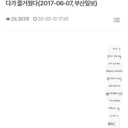
다가 즐거웠다(2017-06-07, 부산일보)
목록
29,393회
20-03-13 17:26
지난
3일 체코
'프라하
챔버 발레'
무용단이
해운대
해변특설무대
공연한
'This is
not a
kiss'.