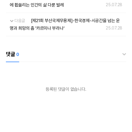
에 휩쓸리는 인간의 삶 다룬 발레
25.07.28
[제21회 부산국제무용제]-한국경제-시공간을 넘는 운
다음글
명과 희망의 춤 '카르미나 부라나'
25.07.28
댓글
0
등록된 댓글이 없습니다.