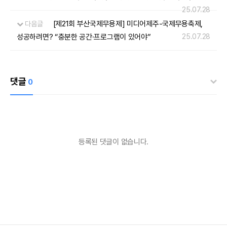
25.07.28
[제21회 부산국제무용제] 미디어제주-국제무용축제,
다음글
성공하려면? “충분한 공간·프로그램이 있어야”
25.07.28
댓글
0
등록된 댓글이 없습니다.