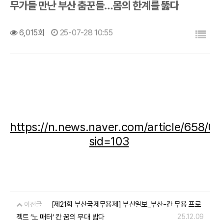
무가들 만난 부산 춤꾼들…몸의 한계를 뚫다
목록
6,015회
25-07-28 10:55
https://n.news.naver.com/article/658/
sid=103
[제21회 부산국제무용제] 부산일보_부산-칸 무용 프로
이전글
젝트 ‘노 매터’ 칸 꿈의 무대 밟다
25.12.09