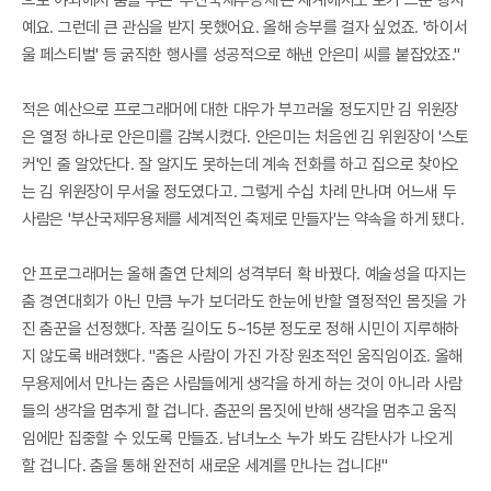
으로 야외에서 춤을 추는 '부산국제무용제'는 세계에서도 보기 드문 행사
예요. 그런데 큰 관심을 받지 못했어요. 올해 승부를 걸자 싶었죠. '하이서
울 페스티벌' 등 굵직한 행사를 성공적으로 해낸 안은미 씨를 붙잡았죠."
적은 예산으로 프로그래머에 대한 대우가 부끄러울 정도지만 김 위원장
은 열정 하나로 안은미를 감복시켰다. 안은미는 처음엔 김 위원장이 '스토
커'인 줄 알았단다. 잘 알지도 못하는데 계속 전화를 하고 집으로 찾아오
는 김 위원장이 무서울 정도였다고. 그렇게 수십 차례 만나며 어느새 두
사람은 '부산국제무용제를 세계적인 축제로 만들자'는 약속을 하게 됐다.
안 프로그래머는 올해 출연 단체의 성격부터 확 바꿨다. 예술성을 따지는
춤 경연대회가 아닌 만큼 누가 보더라도 한눈에 반할 열정적인 몸짓을 가
진 춤꾼을 선정했다. 작품 길이도 5~15분 정도로 정해 시민이 지루해하
지 않도록 배려했다. "춤은 사람이 가진 가장 원초적인 움직임이죠. 올해
무용제에서 만나는 춤은 사람들에게 생각을 하게 하는 것이 아니라 사람
들의 생각을 멈추게 할 겁니다. 춤꾼의 몸짓에 반해 생각을 멈추고 움직
임에만 집중할 수 있도록 만들죠. 남녀노소 누가 봐도 감탄사가 나오게
할 겁니다. 춤을 통해 완전히 새로운 세계를 만나는 겁니다!"