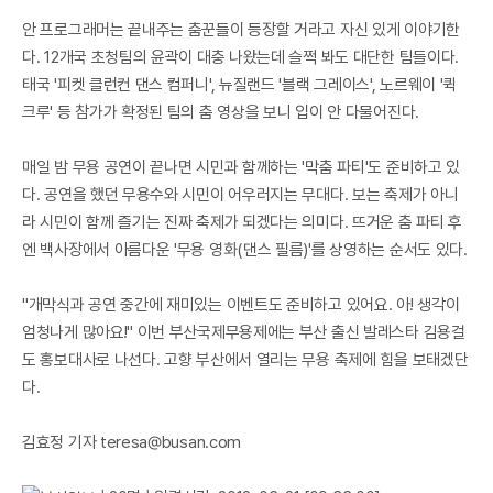
안 프로그래머는 끝내주는 춤꾼들이 등장할 거라고 자신 있게 이야기한
다. 12개국 초청팀의 윤곽이 대충 나왔는데 슬쩍 봐도 대단한 팀들이다.
태국 '피켓 클런컨 댄스 컴퍼니', 뉴질랜드 '블랙 그레이스', 노르웨이 '퀵
크루' 등 참가가 확정된 팀의 춤 영상을 보니 입이 안 다물어진다.
매일 밤 무용 공연이 끝나면 시민과 함께하는 '막춤 파티'도 준비하고 있
다. 공연을 했던 무용수와 시민이 어우러지는 무대다. 보는 축제가 아니
라 시민이 함께 즐기는 진짜 축제가 되겠다는 의미다. 뜨거운 춤 파티 후
엔 백사장에서 아름다운 '무용 영화(댄스 필름)'를 상영하는 순서도 있다.
"개막식과 공연 중간에 재미있는 이벤트도 준비하고 있어요. 아! 생각이
엄청나게 많아요!" 이번 부산국제무용제에는 부산 출신 발레스타 김용걸
도 홍보대사로 나선다. 고향 부산에서 열리는 무용 축제에 힘을 보태겠단
다.
김효정 기자 teresa@busan.com