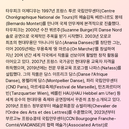
타우피크 이제디우는 1997년 프랑스 투르 국립안무센터(Centre
Chorégraphique National de Tours)의 예술감독 베르나르도 몽테
(Bernardo Montet)를 만나며 국제 안무계에 본격적으로 진출했다.
타우피크는 2000년 수잔 뷔르주(Suzanne Buirge)의 Danse Nord
솔로 공연으로 국제적인 주목을 받기 시작했다. 2003년 모로코
최초의 현대무용단 ‘아나니아 당스(Anania Danses)’를 창단한 그는,
이어 2005년에는 무용축제 ‘옹 마르슈(On Marche)’를 창설하여
지난 20여 년간 세계 각국에서 작품을 선보이며 활발한 창작 활동을
이어오고 있다.
2007년 프랑스 국가공인 현대무용 교육자 자격을
취득했으며, 2019년에는 전문 무용교육 프로그램 나파스(Nafass)를
설립했다. 그의 작품은 당스 아프리크 당스(Danse l’Afrique
Danse), 몽펠리에 당스(Montpellier Danse), 파리 국립안무센터
(CND Paris), 마르세유축제(Festival de Marseille), 탄츠콰르티어
빈(Tanzquartier Wien), 베를린 HAU(HAU Hebbel am Ufer) 등
세계 유수의 현대무용 축제와 공연장에서 꾸준히 초청·소개되고 있다.
2019년 프랑스 정부로부터 예술문화훈장 슈발리에(Chevalier de
l’Ordre des Arts et des Lettres)를 수훈했으며, 2023년부터
부르고뉴 프랑슈콩테 국립안무센터(CCN Bourgogne Franche-
Comté/VIADANSE)의 협력 예술가(Associated Artist)로