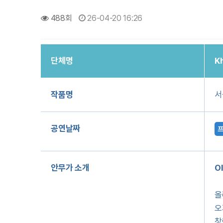
488회
26-04-20 16:26
단체명
K
작품명
서클
공연날짜
안무가 소개
O
올
오
창