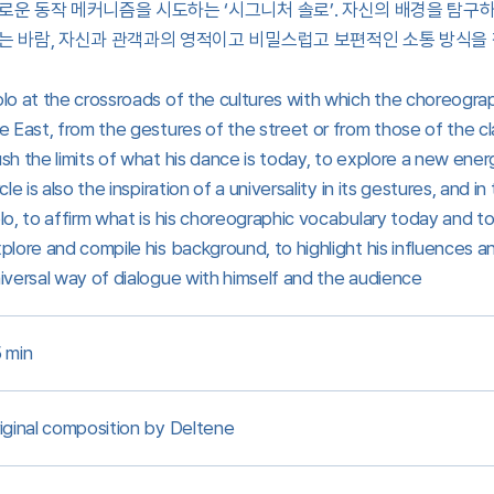
로운 동작 메커니즘을 시도하는 ‘시그니처 솔로’. 자신의 배경을 탐구
는 바람, 자신과 관객과의 영적이고 비밀스럽고 보편적인 소통 방식을 
lo at the crossroads of the cultures with which the choreogr
e East, from the gestures of the street or from those of the cla
sh the limits of what his dance is today, to explore a new energ
rcle is also the inspiration of a universality in its gestures, and 
lo, to affirm what is his choreographic vocabulary today and
plore and compile his background, to highlight his influences and 
iversal way of dialogue with himself and the audience
 min
iginal composition by Deltene