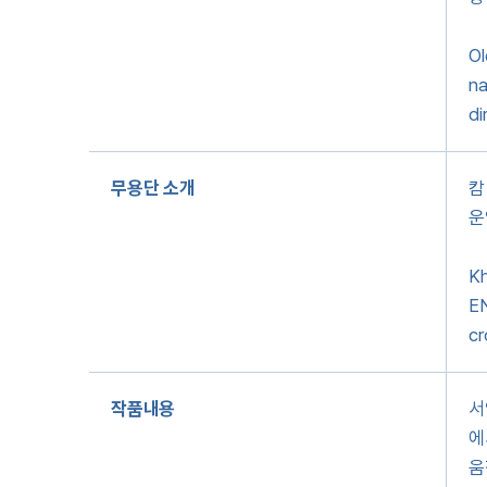
Ol
na
di
무용단 소개
캄
운
Kh
EN
cr
작품내용
서
에
움