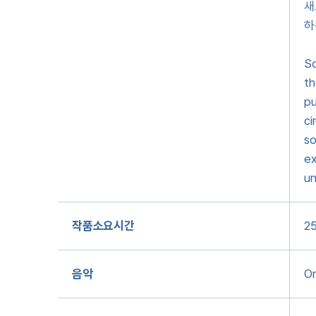
새
하
So
th
pu
ci
so
ex
un
작품소요시간
25
음악
Or