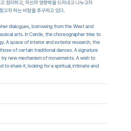
하고 정리하고, 자신의 영향력을 드러내고 나누고자
찾고자 하는 바람을 추구하고 있다.
apher dialogues, borrowing from the West and
ssical arts. In Cercle, the choreographer tries to
y. A space of interior and exterior research, the
in those of certain traditional dances. A signature
 to try new mechanism of movements. A wish to
to share it, looking for a spiritual, intimate and