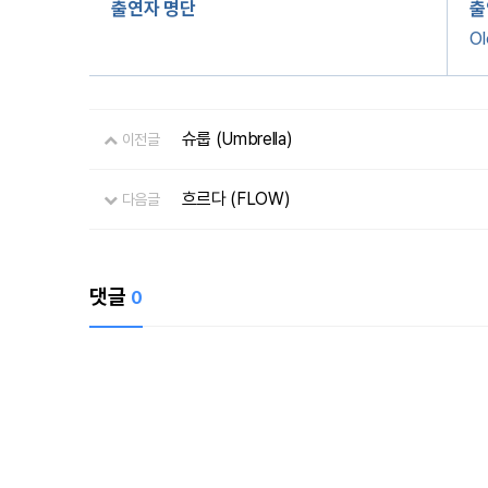
출연자 명단
출
O
슈룹 (Umbrella)
이전글
흐르다 (FLOW)
다음글
댓글
0