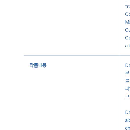
fr
Co
Ma
Cu
Ge
a 
작품내용
D
분
불
피
고
Da
al
ch