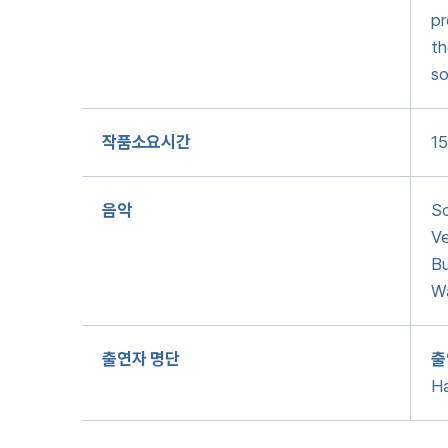
pr
th
so
작품소요시간
15
음악
So
Ve
Bu
Wa
출연자 명단
출
Ha