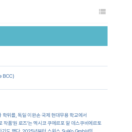
목록
e BCC)
 학위를, 독일 이완손 국제 현대무용 학교에서
 작품'원 로즈'는 멕시코 쿠에르포 알 데스쿠비에르토
 했다. 2025년부터 스위스 SuiKo GmbH의