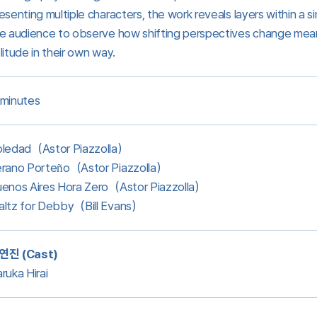
esenting multiple characters, the work reveals layers within a si
e audience to observe how shifting perspectives change mean
litude in their own way.
minutes
ledad（Astor Piazzolla）
rano Porteño（Astor Piazzolla）
enos Aires Hora Zero（Astor Piazzolla）
ltz for Debby（Bill Evans）
연진 (Cast)
ruka Hirai