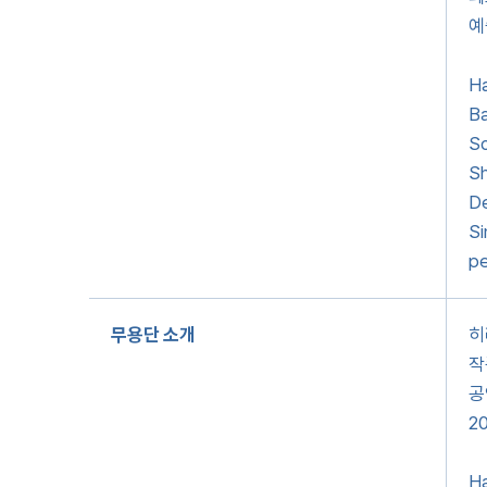
예
Ha
Ba
Sc
Sh
De
Si
pe
무용단 소개
히
작
공
2
Ha