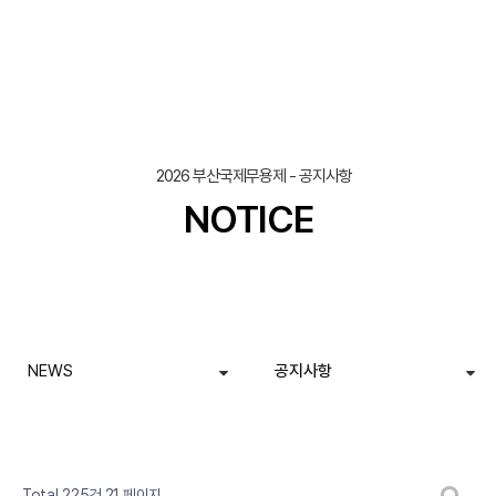
2026 부산국제무용제 - 공지사항
NOTICE
NEWS
공지사항
댓글
개
열린
페이지
페이지
페이지
게시판 검색
Total 225건
21 페이지