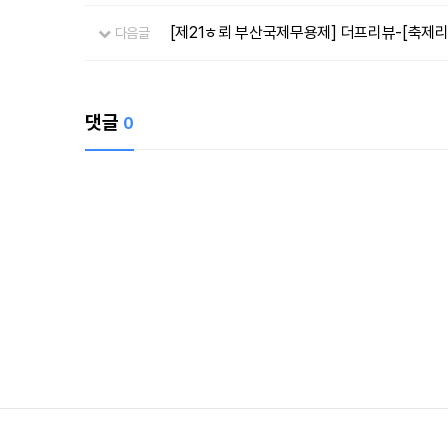
[제21ㅎ뢰 부산국제무용제] 더프리뷰-[축제
다음글
댓글
0