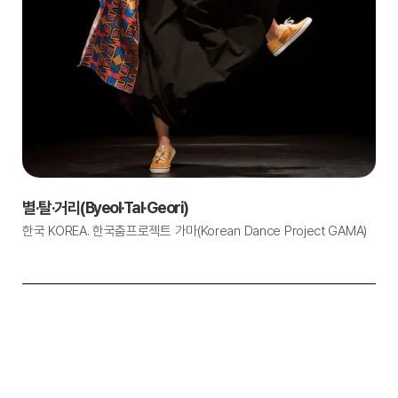
별·탈·거리(Byeol·Tal·Geori)
한국 KOREA. 한국춤프로젝트 가마(Korean Dance Project GAMA)