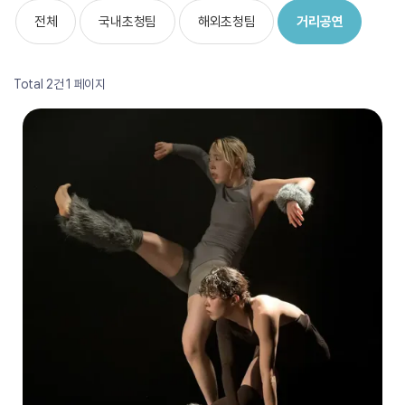
전체
국내초청팀
해외초청팀
거리공연
Total 2건
1 페이지
2